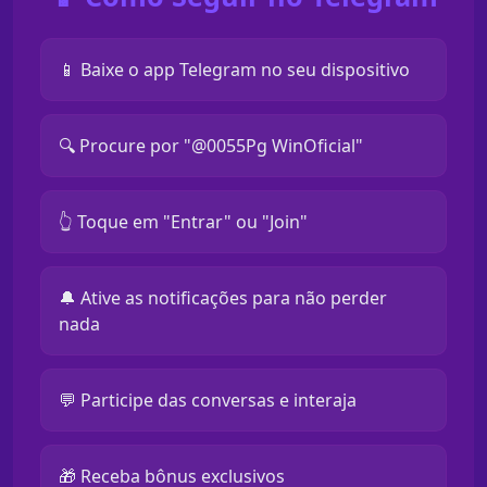
📱 Baixe o app Telegram no seu dispositivo
🔍 Procure por "@0055Pg WinOficial"
👆 Toque em "Entrar" ou "Join"
🔔 Ative as notificações para não perder
nada
💬 Participe das conversas e interaja
🎁 Receba bônus exclusivos