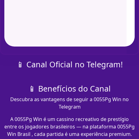
📱 Canal Oficial no Telegram!
📱 Benefícios do Canal
Descubra as vantagens de seguir a 0055Pg Win no
Telegram
A 0055Pg Win é um cassino recreativo de prestígio
entre os jogadores brasileiros — na plataforma 0055Pg
Win Brasil , cada partida é uma experiência premium.