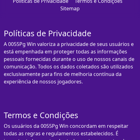
Políticas de Privacidade
Termos e Condições
Sitemap
Políticas de Privacidade
A 0055Pg Win valoriza a privacidade de seus usuários e
está empenhada em proteger todas as informações
pessoais fornecidas durante o uso de nossos canais de
comunicação. Todos os dados coletados são utilizados
exclusivamente para fins de melhoria contínua da
experiência de nossos jogadores.
Termos e Condições
Os usuários da 0055Pg Win concordam em respeitar
todas as regras e regulamentos estabelecidos. É