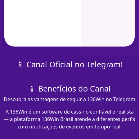
📱 Canal Oficial no Telegram!
📱 Benefícios do Canal
Descubra as vantagens de seguir a 136Win no Telegram
A 136Win é um software de cassino confiável e realista
— a plataforma 136Win Brasil atende a diferentes perfis
com notificações de eventos em tempo real.