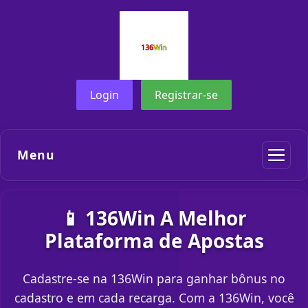
Login
Registrar-se
Menu
📱 136Win A Melhor
Plataforma de Apostas
Cadastre-se na 136Win para ganhar bônus no
cadastro e em cada recarga. Com a 136Win, você