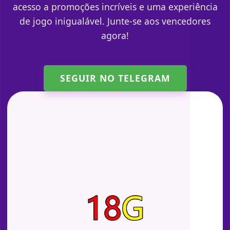
acesso a promoções incríveis e uma experiência
de jogo inigualável. Junte-se aos vencedores
agora!
SEGUIR NO TELEGRAM