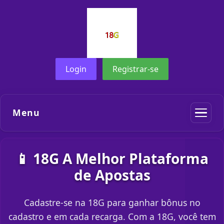
Login
Registrar-se
Menu
📱 18G A Melhor Plataforma
de Apostas
Cadastre-se na 18G para ganhar bônus no
cadastro e em cada recarga. Com a 18G, você tem