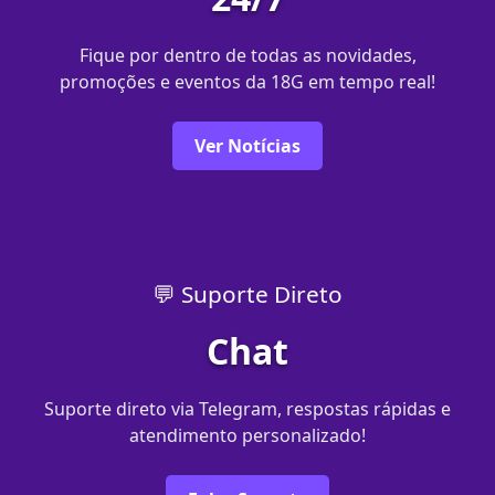
Fique por dentro de todas as novidades,
promoções e eventos da 18G em tempo real!
Ver Notícias
💬 Suporte Direto
Chat
Suporte direto via Telegram, respostas rápidas e
atendimento personalizado!