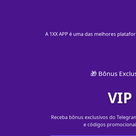
A 1XX APP é uma das melhores plataform
🎁 Bônus Exclu
VIP
Receba bônus exclusivos do Telegra
e códigos promocionai