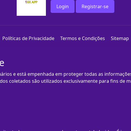
Login
Registrar-se
Políticas de Privacidade
Termos e Condições
Sitemap
de
suários e está empenhada em proteger todas as informaçõe
os coletados são utilizados exclusivamente para fins de m