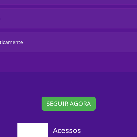
a
aticamente
SEGUIR AGORA
Acessos