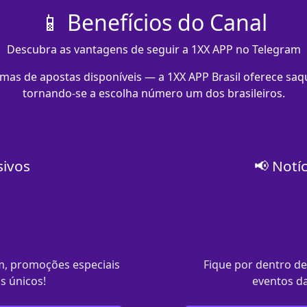
📱 Benefícios do Canal
Descubra as vantagens de seguir a 1XX APP no Telegram
as de apostas disponíveis — a 1XX APP Brasil oferece saqu
tornando-se a escolha número um dos brasileiros.
sivos
📢 Notí
m, promoções especiais
Fique por dentro d
s únicos!
eventos d