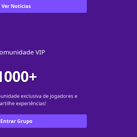
Ver Notícias
Comunidade VIP
1000+
unidade exclusiva de jogadores e
rtilhe experiências!
Entrar Grupo