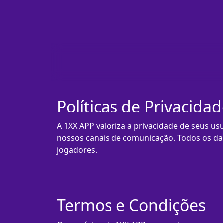
Políticas de Privacida
A 1XX APP valoriza a privacidade de seus u
nossos canais de comunicação. Todos os dad
jogadores.
Termos e Condições