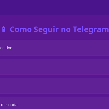
📱 Como Seguir no Telegram
ositivo
erder nada