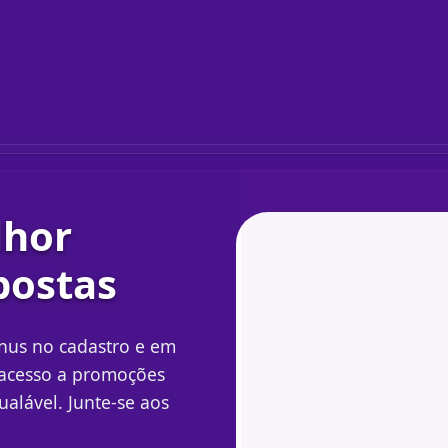
lhor
postas
nus no cadastro e em
 acesso a promoções
ualável. Junte-se aos