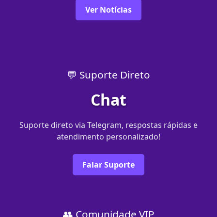
Ver Notícias
💬 Suporte Direto
Chat
Suporte direto via Telegram, respostas rápidas e
atendimento personalizado!
Falar Suporte
👥 Comunidade VIP