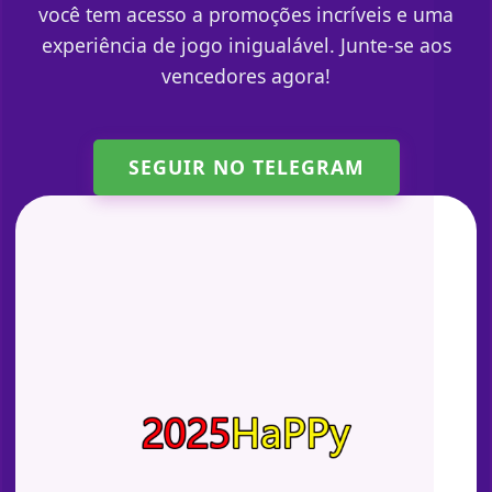
você tem acesso a promoções incríveis e uma
experiência de jogo inigualável. Junte-se aos
vencedores agora!
SEGUIR NO TELEGRAM