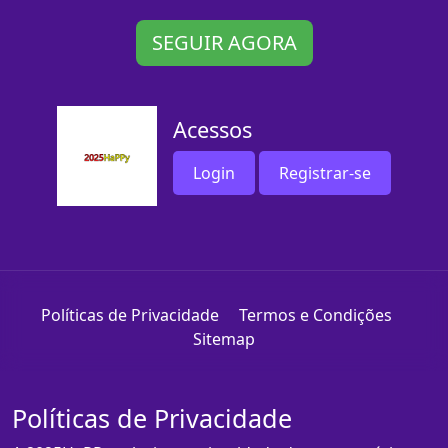
SEGUIR AGORA
Acessos
Login
Registrar-se
Políticas de Privacidade
Termos e Condições
Sitemap
Políticas de Privacidade