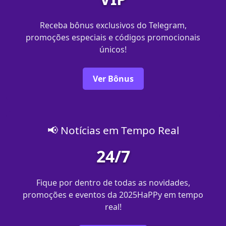
Receba bônus exclusivos do Telegram,
promoções especiais e códigos promocionais
únicos!
Ver Bônus
📢 Notícias em Tempo Real
24/7
Fique por dentro de todas as novidades,
promoções e eventos da 2025HaPPy em tempo
real!