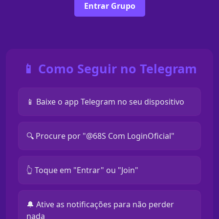
Entrar Grupo
📱 Como Seguir no Telegram
📱 Baixe o app Telegram no seu dispositivo
🔍 Procure por "@68S Com LoginOficial"
👆 Toque em "Entrar" ou "Join"
🔔 Ative as notificações para não perder
nada