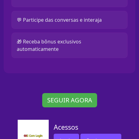
💬 Participe das conversas e interaja
🎁 Receba bônus exclusivos
automaticamente
SEGUIR AGORA
Acessos