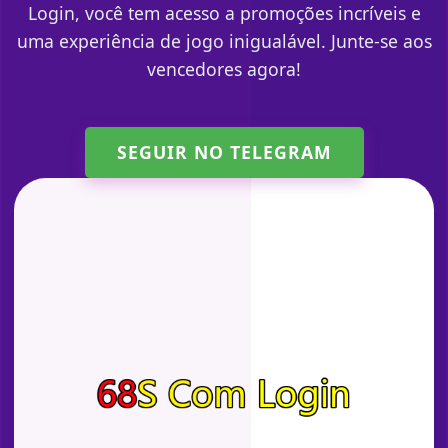
Login, você tem acesso a promoções incríveis e
uma experiência de jogo inigualável. Junte-se aos
vencedores agora!
SEGUIR NO TELEGRAM