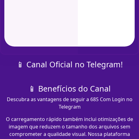
📱 Canal Oficial no Telegram!
📱 Benefícios do Canal
Descubra as vantagens de seguir a 68S Com Login no
Telegram
O carregamento rápido também inclui otimizações de
imagem que reduzem o tamanho dos arquivos sem
comprometer a qualidade visual. Nossa plataforma