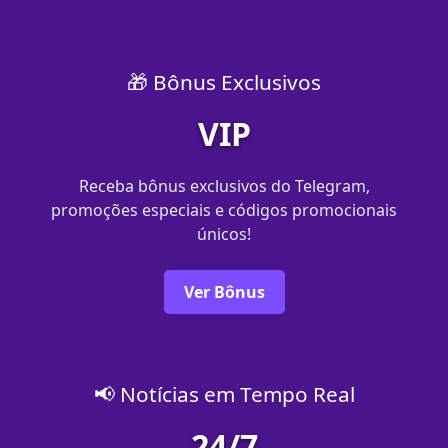
🎁 Bônus Exclusivos
VIP
Receba bônus exclusivos do Telegram,
promoções especiais e códigos promocionais
únicos!
Ver Bônus
📢 Notícias em Tempo Real
24/7