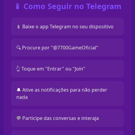
📱 Como Seguir no Telegram
📱 Baixe o app Telegram no seu dispositivo
🔍 Procure por "@7700GameOficial"
👆 Toque em "Entrar" ou "Join"
🔔 Ative as notificações para não perder
nada
💬 Participe das conversas e interaja