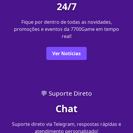
24/7
Fique por dentro de todas as novidades,
promoções e eventos da 7700Game em tempo
real!
Ver Notícias
💬 Suporte Direto
Chat
Suporte direto via Telegram, respostas rápidas e
atendimento personalizado!