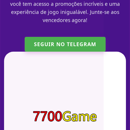
você tem acesso a promoções incríveis e uma
experiência de jogo inigualável. Junte-se aos
vencedores agora!
SEGUIR NO TELEGRAM