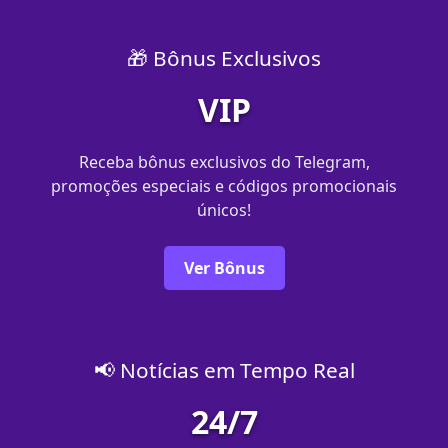
🎁 Bônus Exclusivos
VIP
Receba bônus exclusivos do Telegram,
promoções especiais e códigos promocionais
únicos!
Ver Bônus
📢 Notícias em Tempo Real
24/7