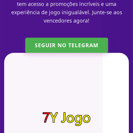
tem acesso a promoções incríveis e uma
experiência de jogo inigualável. Junte-se aos
vencedores agora!
SEGUIR NO TELEGRAM