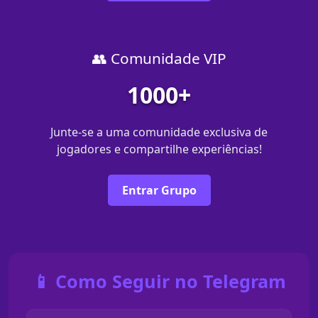
👥 Comunidade VIP
1000+
Junte-se a uma comunidade exclusiva de
jogadores e compartilhe experiências!
Entrar Grupo
📱 Como Seguir no Telegram