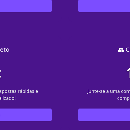
reto
👥 
t
espostas rápidas e
Junte-se a uma com
lizado!
compa
e