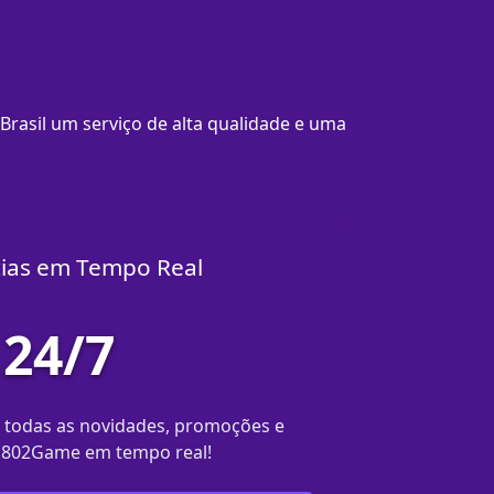
asil um serviço de alta qualidade e uma
cias em Tempo Real
24/7
e todas as novidades, promoções e
 802Game em tempo real!