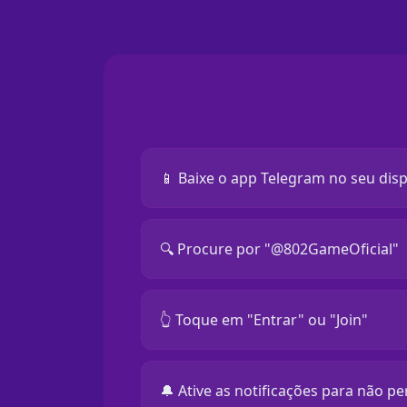
📱 Baixe o app Telegram no seu disp
🔍 Procure por "@802GameOficial"
👆 Toque em "Entrar" ou "Join"
🔔 Ative as notificações para não p