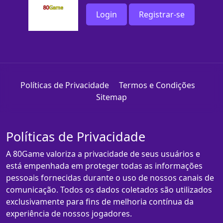
Login
Registrar-se
Políticas de Privacidade
Termos e Condições
Sitemap
Políticas de Privacidade
A 80Game valoriza a privacidade de seus usuários e
está empenhada em proteger todas as informações
pessoais fornecidas durante o uso de nossos canais de
comunicação. Todos os dados coletados são utilizados
exclusivamente para fins de melhoria contínua da
experiência de nossos jogadores.