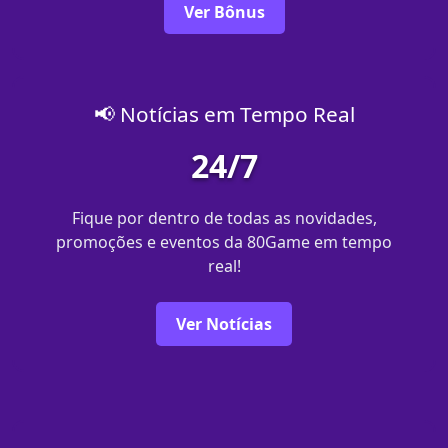
Ver Bônus
📢 Notícias em Tempo Real
24/7
Fique por dentro de todas as novidades,
promoções e eventos da 80Game em tempo
real!
Ver Notícias