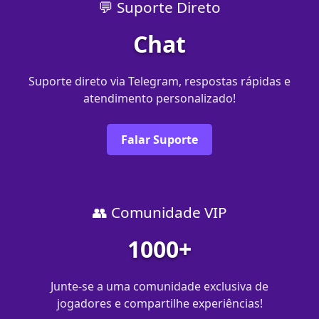
💬 Suporte Direto
Chat
Suporte direto via Telegram, respostas rápidas e
atendimento personalizado!
Falar Suporte
👥 Comunidade VIP
1000+
Junte-se a uma comunidade exclusiva de
jogadores e compartilhe experiências!