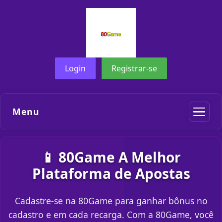
Login
Registrar-se
Menu
📱 80Game A Melhor
Plataforma de Apostas
Cadastre-se na 80Game para ganhar bônus no
cadastro e em cada recarga. Com a 80Game, você