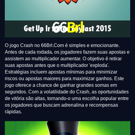
O jogo Crash no 66Brl.Com é simples e emocionante.
Antes de cada rodada, os jogadores fazem suas apostas e
assistem ao multiplicador aumentar. O objetivo é retirar
suas apostas antes que o multiplicador 'exploda'.
Estratégias incluem apostas mínimas para minimizar
riscos ou apostas maiores para maximizar ganhos. Este
jogo oferece a chance de ganhar grandes somas em
segundos. Com a volatilidade do Crash, as oportunidades
de vitória são altas, tornando-o uma escolha popular entre
os jogadores que buscam adrenalina e recompensas
rápidas.