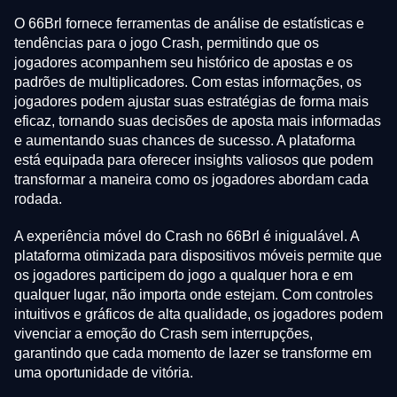
O 66Brl fornece ferramentas de análise de estatísticas e
tendências para o jogo Crash, permitindo que os
jogadores acompanhem seu histórico de apostas e os
padrões de multiplicadores. Com estas informações, os
jogadores podem ajustar suas estratégias de forma mais
eficaz, tornando suas decisões de aposta mais informadas
e aumentando suas chances de sucesso. A plataforma
está equipada para oferecer insights valiosos que podem
transformar a maneira como os jogadores abordam cada
rodada.
A experiência móvel do Crash no 66Brl é inigualável. A
plataforma otimizada para dispositivos móveis permite que
os jogadores participem do jogo a qualquer hora e em
qualquer lugar, não importa onde estejam. Com controles
intuitivos e gráficos de alta qualidade, os jogadores podem
vivenciar a emoção do Crash sem interrupções,
garantindo que cada momento de lazer se transforme em
uma oportunidade de vitória.