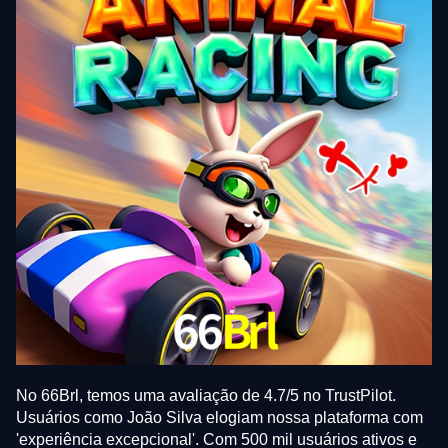
No 66Brl, temos uma avaliação de 4.7/5 no TrustPilot.
Usuários como João Silva elogiam nossa plataforma com
'experiência excepcional'. Com 500 mil usuários ativos e